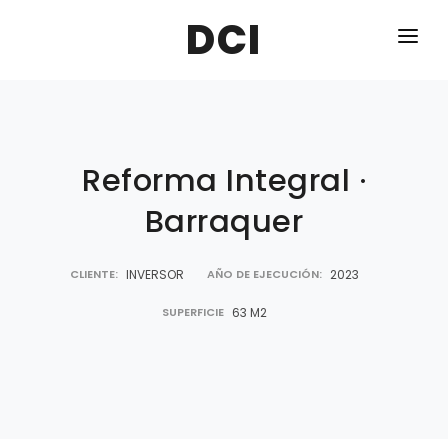
DCI
INICIO
SOBRE DCI
NUEVO
Reforma Integral ·
SERVICIOS
NUEVO
Barraquer
PROYECTOS REALIZADOS
Nuevo
Nuevo
Nuevo
PRENSA Y MEDIOS
Nuevo
NUEVO
CLIENTE:
INVERSOR
AÑO DE EJECUCIÓN:
2023
Nuevo
Nuevo
CONTACTO
SUPERFICIE
63 M2
Nuevo
Nuevo